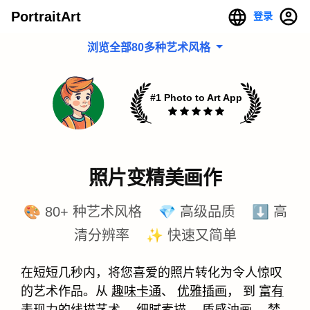
PortraitArt
登录
浏览全部80多种艺术风格
#1 Photo to Art App
照片变精美画作
🎨 80+ 种艺术风格 💎 高级品质 ⬇️ 高
清分辨率 ✨ 快速又简单
在短短几秒内，将您喜爱的照片转化为令人惊叹
的艺术作品。从
趣味卡通
、
优雅插画
， 到
富有
表现力的线描艺术
、
细腻素描
、
质感油画
、
梦