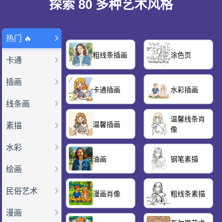
探索 80 多种艺术风格
热门 🔥
粗线条插画
涂色页
卡通
插画
卡通插画
水彩插画
线条画
温馨线条肖
温馨插画
素描
像
水彩
油画
钢笔素描
绘画
民俗艺术
漫画肖像
粗线条素描
漫画