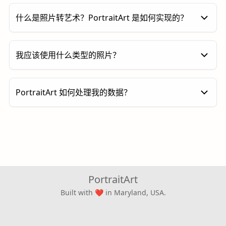
可以生成
矢量化版本
。这种方式更适合颜色平坦、边缘
什么是照片转艺术？PortraitArt 是如何实现的？
清晰的图片。矢量图可无限放大而不会损失画质——只
需点击
“矢量化（Vectorize）”
按钮即可。
照片转艺术是将您的照片转换为艺术作品的过程，在保
我应该使用什么类型的照片？
留原始内容与构图的同时，赋予其独特的艺术风格，例
如水彩、插画或线稿等。与商店中常见的通用装饰画不
同，这类作品高度个性化，非常适合用于墙面装饰或作
PortraitArt 支持多种类型的照片，包括人像、合影、
PortraitArt 如何处理我的数据？
为有意义的礼物。
宠物照片、建筑以及风景照。为获得最佳效果，建议使
用分辨率较高、光线良好且背景清晰的图片。
我们高度重视您的数据安全与隐私。所有上传至
过去，这类艺术创作通常需要委托专业画家完成，成本
PortraitArt 的照片仅用于生成您的艺术作品，并
较高且不易获得。PortraitArt 通过先进的照片转艺术
在安全环境中处理。未经您的许可，我们不会存
AI 生成技术，以更便捷的方式还原创作过程，在保证
储、共享或将您的照片用于其他用途。此外，所有
质量与创意的同时，大幅降低门槛。
数据传输均采用加密技术，保障您的个人信息安
全。您也可以在生成并下载图片后自行删除相关数
PortraitArt
据。更多详情请参阅我们的
隐私常见问题
。
Built with
in Maryland, USA.
❤
您可以删除上传的照片及其生成的所有图片。点击
艺术风格
照片类型
价格
帮助
公司
输入照片右上角的 ⚙ 设置按钮，然后选择“删除该