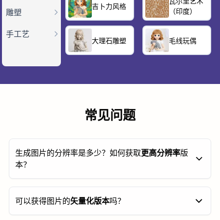
瓦尔里艺术
吉卜力风格
（印度）
雕塑
手工艺
大理石雕塑
毛线玩偶
常见问题
生成图片的分辨率是多少？如何获取
更高分辨率
版
本？
默认生成的图片约为
100万像素
。点击
“2× 放大
可以获得图片的
矢量化版本
吗？
（Upscale）”
按钮即可提升至
400万像素
。