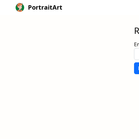
PortraitArt
R
E