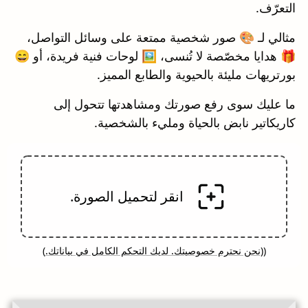
التعرّف.
مثالي لـ 🎨 صور شخصية ممتعة على وسائل التواصل،
🎁 هدايا مخصّصة لا تُنسى، 🖼️ لوحات فنية فريدة، أو 😄
بورتريهات مليئة بالحيوية والطابع المميز.
ما عليك سوى رفع صورتك ومشاهدتها تتحول إلى
كاريكاتير نابض بالحياة ومليء بالشخصية.
انقر لتحميل الصورة.
((
نحن نحترم خصوصيتك. لديك التحكم الكامل في بياناتك.
)