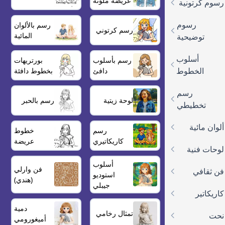
عريضة ملوّنة
رسوم كرتونية
رسوم
رسم بالألوان
رسم كرتوني
المائية
توضيحية
أسلوب
رسم بأسلوب
بورتريهات
الخطوط
دافئ
بخطوط دافئة
رسم
لوحة زيتية
رسم بالحبر
تخطيطي
ألوان مائية
رسم
خطوط
كاريكاتيري
عريضة
لوحات فنية
أسلوب
فن وارلي
فن ثقافي
استوديو
(هندي)
جيبلي
كاريكاتير
دمية
تمثال رخامي
نحت
أميغورومي