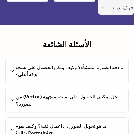
حِرف يدوية
الأسئلة الشائعة
ما دقة الصورة المُنشأة؟ وكيف يمكن الحصول على نسخة
بدقة أعلى
؟
بشكل افتراضي، تكون الصور المُنشأة بدقة تقارب
1
هل يمكنني الحصول على نسخة
متجهية (Vector)
من
ميغابكسل
. يمكنك زيادة الدقة إلى
4 ميغابكسل
من خلال
الصورة؟
النقر على زر
“تكبير ×2”
.
يمكنك أيضًا إنشاء نسخة
متجهية (Vector)
. تعمل هذه الميزة
ما هو تحويل الصور إلى أعمال فنية؟ وكيف يقوم
بشكل أفضل مع الصور ذات الألوان المسطّحة والحواف
PortraitArt بذلك؟