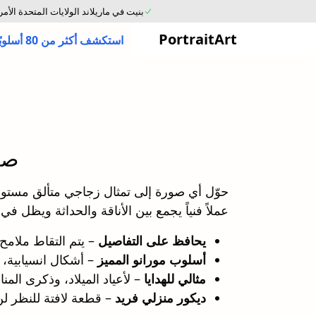
بنيت في ماريلاند الولايات المتحدة الأمر
PortraitArt
استكشف أكثر من 80 أسلوبًا فنيًا مختلفًا
صو
حوّل أي صورة إلى تمثال زجاجي متألق مستوحى
عملاً فنياً يجمع بين الأناقة والحداثة ويظل في 
يحافظ على التفاصيل
– يتم التقاط ملامح
أسلوب مورانو المميز
– أشكال انسيابية، 
مثالي للهدايا
– لأعياد الميلاد، وذكرى المنا
ديكور منزلي فريد
– قطعة لافتة للنظر لن