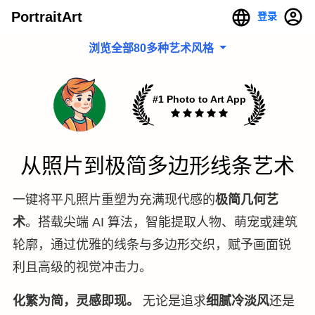
PortraitArt
登录
浏览全部80多种艺术风格
#1 Photo to Art App
从照片到极简多边形线条艺术
一键将平凡照片重塑为充满现代感的
极简几何艺
术
。搭载尖端 AI 算法，智能提取人物、萌宠或建筑
轮廓，通过优雅的线条与多边形交织，赋予画面锐
利且高级的视觉冲击力。
化繁为简，灵感即现。
无论是追求
细腻冷淡风
还是