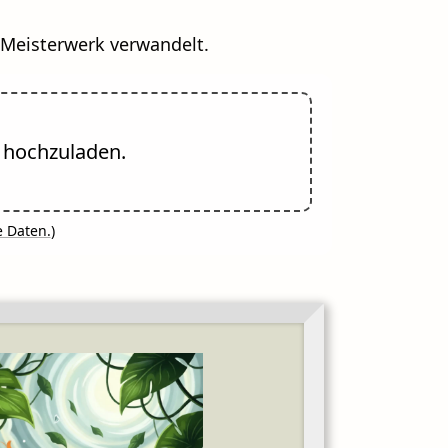
es Meisterwerk verwandelt.
s hochzuladen.
e Daten.
)