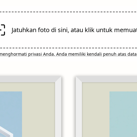
Jatuhkan foto di sini, atau klik untuk memua
menghormati privasi Anda. Anda memiliki kendali penuh atas data