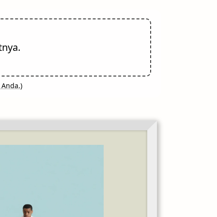
tnya.
 Anda.
)