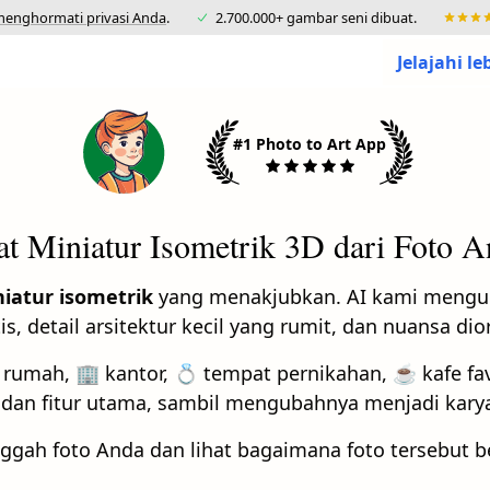
enghormati privasi Anda
.
2.700.000+ gambar seni dibuat.
Jelajahi le
#1 Photo to Art App
t Miniatur Isometrik 3D dari Foto 
iatur isometrik
yang menakjubkan. AI kami mengu
is, detail arsitektur kecil yang rumit, dan nuansa d
rumah, 🏢 kantor, 💍 tempat pernikahan, ☕ kafe fav
 dan fitur utama, sambil mengubahnya menjadi kar
nggah foto Anda dan lihat bagaimana foto tersebut 