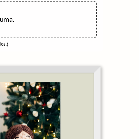
 uma.
dos.
)