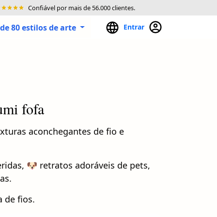
Confiável por mais de 56.000 clientes.
de 80 estilos de arte
Entrar
mi fofa
xturas aconchegantes de fio e
idas, 🐶 retratos adoráveis de pets,
as.
 de fios.