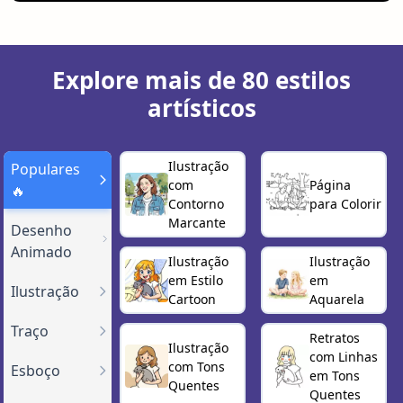
Explore mais de 80 estilos
artísticos
Ilustração
Populares
com
Página
🔥
Contorno
para Colorir
Marcante
Desenho
Animado
Ilustração
Ilustração
em Estilo
em
Ilustração
Cartoon
Aquarela
Traço
Retratos
Ilustração
com Linhas
com Tons
Esboço
em Tons
Quentes
Quentes