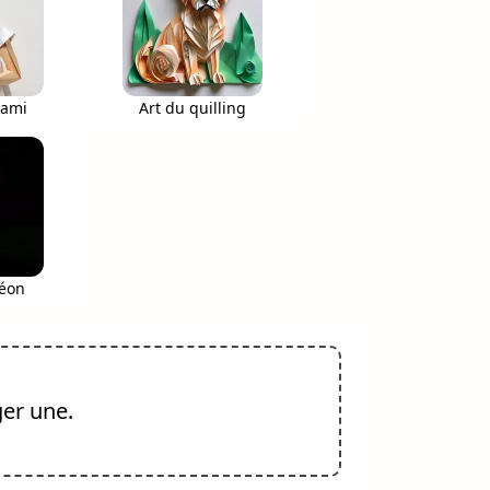
gami
Art du quilling
éon
ger une.