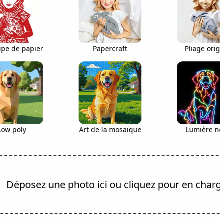
pe de papier
Papercraft
Pliage ori
Low poly
Art de la mosaïque
Lumière n
Déposez une photo ici ou cliquez pour en char