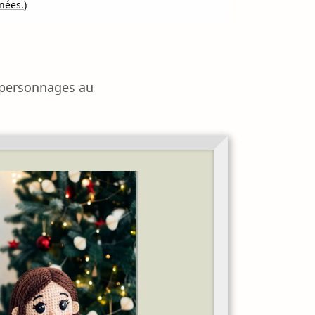
nnées.
)
s personnages au