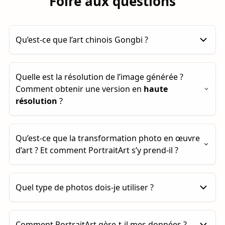
Foire aux questions
Qu’est-ce que l’art chinois Gongbi ?
Le Gongbi (工笔) chinois est un style traditionnel
Quelle est la résolution de l’image générée ?
de peinture au pinceau fin dans l’art classique
Comment obtenir une version en
haute
chinois, reconnu pour son souci du détail
résolution
?
méticuleux, son trait précis et son élégance
raffinée. Originaire dès la période Han et ayant
prospéré sous les dynasties Tang et Song, le
Par défaut, les images générées font environ
1
Qu’est-ce que la transformation photo en œuvre
Gongbi met l’accent sur des coups de pinceau
mégapixel
. Vous pouvez augmenter la résolution
d’art ? Et comment PortraitArt s’y prend-il ?
soigneusement maîtrisés pour dessiner les sujets
à
4 mégapixels
en cliquant sur le bouton
«
avec des lignes nettes et délicates avant
Agrandir ×2 »
.
d’appliquer plusieurs couches de couleurs
La transformation photo en œuvre d’art consiste à
Quel type de photos dois-je utiliser ?
minérales et à base d’encre. Contrairement au
convertir vos photos en créations artistiques qui
style plus libre et expressif du xieyi (写意), le
conservent le contenu et la composition de l’image
Gongbi privilégie le réalisme, la clarté et la richesse
d’origine tout en y ajoutant une touche artistique.
PortraitArt fonctionne avec différents types de
décorative, représentant souvent avec une
Comment PortraitArt gère-t-il mes données ?