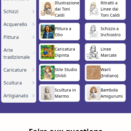
Illustrazione
Ritratti a
dai Toni
Linee dai
Schizzi
Caldi
Toni Caldi
Acquerello
Pittura a
Schizzo a
Olio
Inchiostro
Pittura
Caricatura
Linee
Arte
Dipinta
Marcate
tradizionale
Stile Studio
Warli
Caricature
Ghibli
(Indiano)
Scultura
Scultura in
Bambola
Artigianato
Marmo
Amigurumi