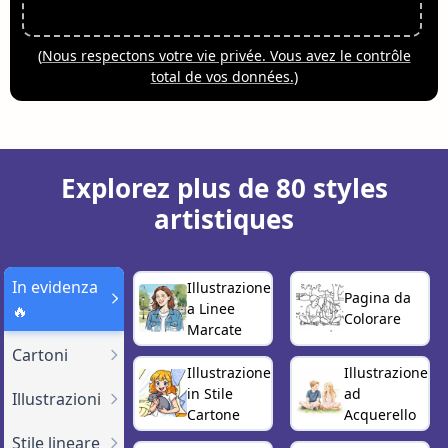
(
Nous respectons votre vie privée. Vous avez le contrôle
total de vos données.
)
Explorez plus de 80 styles
artistiques
In evidenza
Illustrazione
Pagina da
a Linee
🔥
Colorare
Marcate
Cartoni
Illustrazione
Illustrazione
in Stile
ad
Illustrazioni
Cartone
Acquerello
Stile lineare