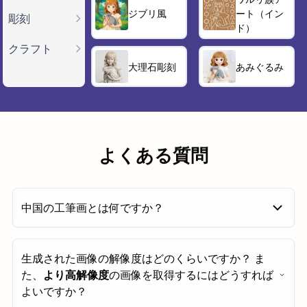
ジブリ風
ート（イン
彫刻
ド）
クラフト
大理石彫刻
あみぐるみ
よくある質問
中国の工筆画とは何ですか？
中国の工筆（工筆画）は、繊細な筆致、精密な線描、
生成された画像の解像度はどのくらいですか？ ま
洗練された優雅さで知られる中国伝統の細密画の技法
た、
より高解像度
の画像を取得するにはどうすれば
です。漢代に起源を持ち、唐・宋代に盛んになった工
よいですか？
筆画は、対象を鮮明かつ繊細な線で輪郭を描き、その