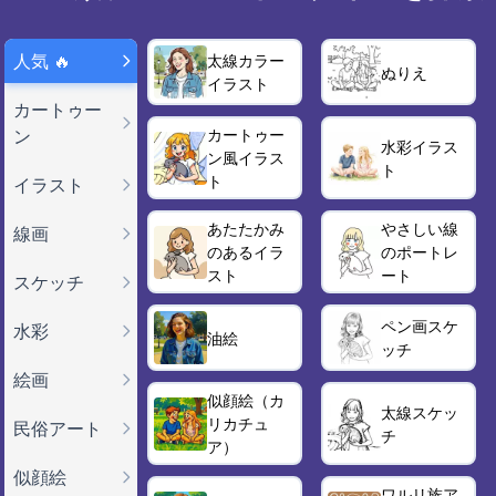
人気 🔥
太線カラー
ぬりえ
イラスト
カートゥー
ン
カートゥー
水彩イラス
ン風イラス
ト
ト
イラスト
あたたかみ
やさしい線
線画
のあるイラ
のポートレ
スト
ート
スケッチ
ペン画スケ
水彩
油絵
ッチ
絵画
似顔絵（カ
太線スケッ
リカチュ
民俗アート
チ
ア）
似顔絵
ワルリ族ア