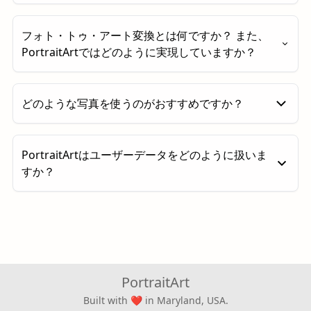
後に鉱物顔料や墨を重ねて丁寧に色づけを施します。
自由で表現的な写意（写意画）とは異なり、工筆は写
デフォルトでは、生成される画像は約
100万画素（1
フォト・トゥ・アート変換とは何ですか？ また、
実性、明快さ、装飾的な豊かさを重視し、花鳥画や宮
メガピクセル）
です。
「2× Upscale」
ボタンをクリ
PortraitArtではどのように実現していますか？
廷の女性、物語的な場面を卓越した正確さと優雅さで
ックすると、解像度を
400万画素（4メガピクセル）
描き出します。その結果として生まれる作品は、厳格
まで向上させることができます。
さと詩情が調和した構図となり、繊細な美しさ、均
フォト・トゥ・アート変換とは、元の写真の構図や内
どのような写真を使うのがおすすめですか？
衡、そして技術的な熟練を讃えています。
容を保ちながら、芸術的な表現を加えて作品へと変換
するプロセスです。水彩画風やイラスト風、線画な
ど、さまざまなスタイルに仕上げることができます。
PortraitArtは、ポートレート、集合写真、ペットの写
PortraitArtはユーザーデータをどのように扱いま
既製品のプリントとは異なり、非常にパーソナライズ
真、建物、風景など、さまざまな種類の写真に対応し
すか？
された作品となるため、インテリアや特別なギフトに
ています。より良い仕上がりのためには、高解像度
最適です。
で、十分な明るさがあり、背景がはっきりしている画
お客様のデータの安全性とプライバシーは最優先
像のご利用をおすすめします。
事項です。PortraitArtにアップロードされたすべ
従来はこのような作品を制作するにはプロのアーティ
ての写真は安全に処理され、作品生成の目的のみ
ストに依頼する必要があり、手軽に利用できるもので
に使用されます。お客様の同意なく、写真を保
はありませんでした。PortraitArtでは、高度なAIによ
存・共有・その他の用途に利用することはありま
るフォト・トゥ・アート生成技術を活用し、創造性と
PortraitArt
せん。また、すべてのデータ通信は暗号化されて
精度を兼ね備えた仕上がりを、より手頃に体験いただ
おり、個人情報を保護しています。さらに、作品
Built with
in Maryland, USA.
けます。
❤