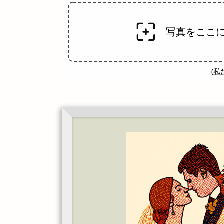
写真をここ
(
私