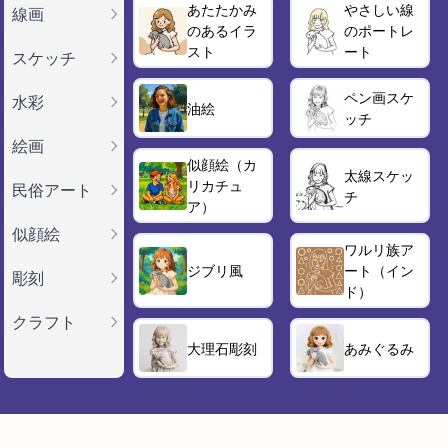
あたたかみ
やさしい線
線画
のあるイラ
のポートレ
スト
ート
スケッチ
ペン画スケ
水彩
油絵
ッチ
絵画
似顔絵（カ
太線スケッ
リカチュ
民俗アート
チ
ア）
似顔絵
ワルリ族ア
ジブリ風
ート（イン
彫刻
ド）
クラフト
大理石彫刻
あみぐるみ