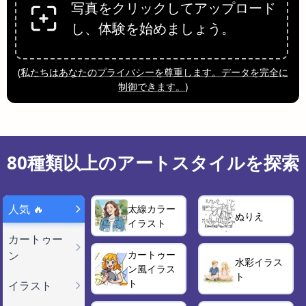
写真をクリックしてアップロード
し、体験を始めましょう。
(
私たちはあなたのプライバシーを尊重します。データを完全に
制御できます。
)
80種類以上のアートスタイルを探索
人気 🔥
太線カラー
ぬりえ
イラスト
カートゥー
ン
カートゥー
水彩イラス
ン風イラス
ト
ト
イラスト