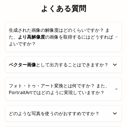
よくある質問
生成された画像の解像度はどのくらいですか？ ま
た、
より高解像度
の画像を取得するにはどうすれば
よいですか？
デフォルトでは、生成される画像は約
100万画素（1
ベクター画像
として出力することはできますか？
メガピクセル）
です。
「2× Upscale」
ボタンをクリ
ックすると、解像度を
400万画素（4メガピクセル）
まで向上させることができます。
ベクター形式
での出力も可能です。フラットな色使い
フォト・トゥ・アート変換とは何ですか？ また、
で輪郭がはっきりした画像に最適です。ベクター画像
PortraitArtではどのように実現していますか？
は拡大しても画質が劣化しないため、非常に高解像度
で表示できます。
「Vectorize」
ボタンをクリックし
てください。
フォト・トゥ・アート変換とは、元の写真の構図や内
どのような写真を使うのがおすすめですか？
容を保ちながら、芸術的な表現を加えて作品へと変換
するプロセスです。水彩画風やイラスト風、線画な