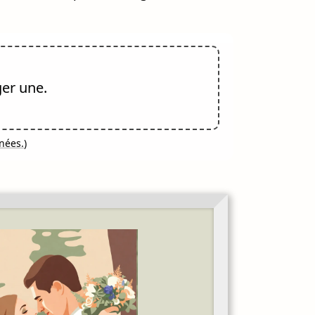
ger une.
nnées.
)