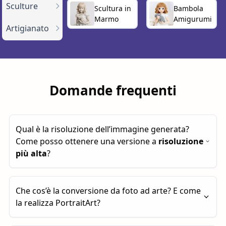
Sculture
Scultura in
Bambola
Marmo
Amigurumi
Artigianato
Domande frequenti
Qual è la risoluzione dell’immagine generata?
Come posso ottenere una versione a
risoluzione
più alta
?
Per impostazione predefinita, le immagini
Che cos’è la conversione da foto ad arte? E come
generate hanno una risoluzione di circa
1
la realizza PortraitArt?
megapixel
. Puoi aumentarla fino a
4 megapixel
cliccando sul pulsante
“Upscale 2×”
.