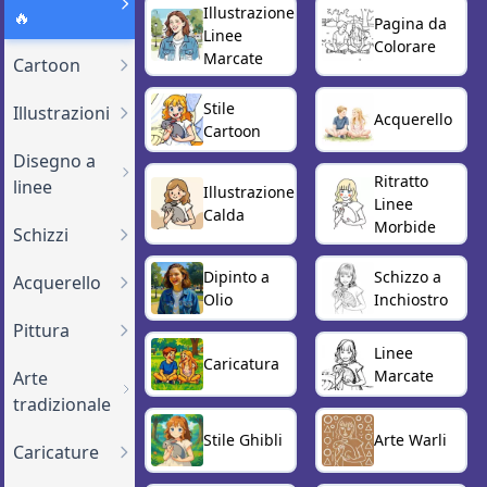
Illustrazione
🔥
Pagina da
Linee
Colorare
Marcate
Cartoon
Stile
Illustrazioni
Acquerello
Cartoon
Disegno a
Ritratto
linee
Illustrazione
Linee
Calda
Morbide
Schizzi
Dipinto a
Schizzo a
Acquerello
Olio
Inchiostro
Pittura
Linee
Caricatura
Marcate
Arte
tradizionale
Stile Ghibli
Arte Warli
Caricature