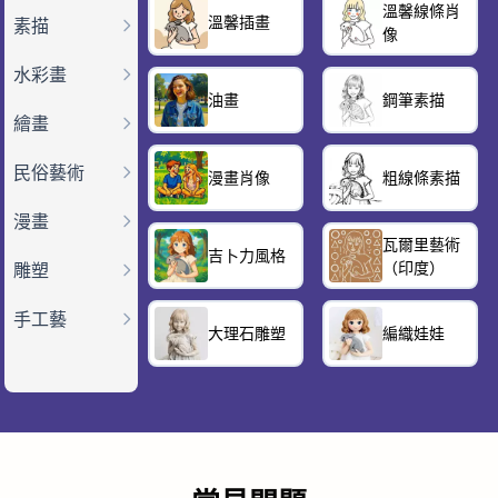
溫馨線條肖
溫馨插畫
素描
像
水彩畫
油畫
鋼筆素描
繪畫
民俗藝術
漫畫肖像
粗線條素描
漫畫
瓦爾里藝術
吉卜力風格
（印度）
雕塑
手工藝
大理石雕塑
編織娃娃