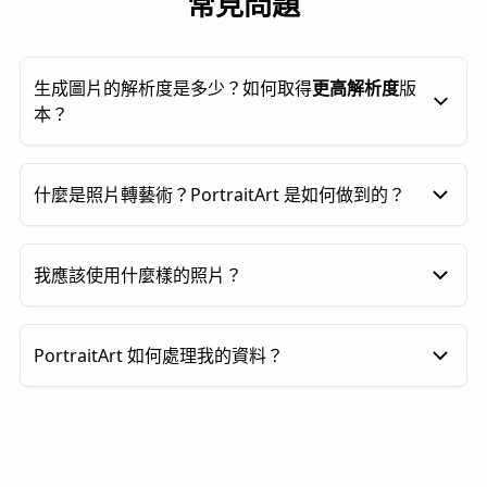
常見問題
生成圖片的解析度是多少？如何取得
更高解析度
版
本？
預設生成的圖片約為
100 萬像素
。您可以點擊
「2× 放
什麼是照片轉藝術？PortraitArt 是如何做到的？
大」
按鈕，將解析度提升至
400 萬像素
。
照片轉藝術是將您的照片轉換為藝術作品的過程，在保
我應該使用什麼樣的照片？
留原始內容與構圖的同時，加入藝術風格的呈現，例如
水彩、插畫或線條畫等。與一般商店販售的印刷品不
同，這類作品高度個人化，非常適合用於居家裝飾或作
PortraitArt 支援多種照片類型，包括人像、合照、寵
PortraitArt 如何處理我的資料？
為有意義的禮物。
物、建築與風景等。為了獲得最佳效果，建議使用高解
析度、光線充足且背景清晰的圖片。
您的資料安全與隱私是我們最重視的事項。所有上
傳統上，製作這類作品通常需要委託專業藝術家，不僅
傳至 PortraitArt 的照片都會經過安全處理，僅用
費用較高，也較不容易取得。PortraitArt 透過先進的
於生成您的藝術作品。我們不會在未經您同意的情
AI 照片轉藝術生成技術，以更親民的方式重現創作過
況下儲存、分享或用於其他用途。此外，所有資料
程，兼具精準與創意。