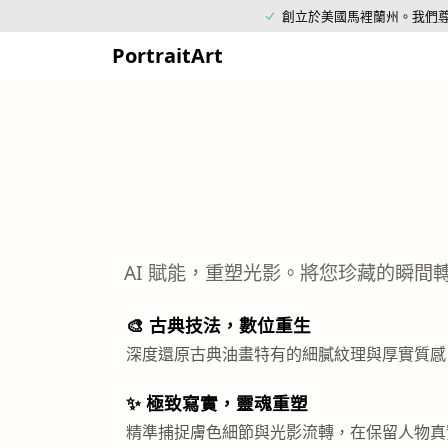
創立於美國馬裡蘭州。
我們
PortraitArt
AI 賦能，重塑光影。將您珍藏的瞬
🎨 古典技法，數位重生
深度還原古典油畫特有的細膩紋理與厚實質感
✨ 極致寫實，靈魂重塑
精準捕捉膚色細節與光影流轉，在保留人物真