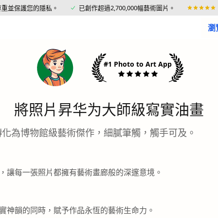
尊重並保護您的隱私
。
已創作超過2,700,000幅藝術圖片。
瀏
#1 Photo to Art App
將照片昇华为大師級寫實油畫
間轉化為博物館級藝術傑作，細膩筆觸，觸手可及。
，讓每一張照片都擁有藝術畫廊般的深邃意境。
實神韻的同時，賦予作品永恆的藝術生命力。