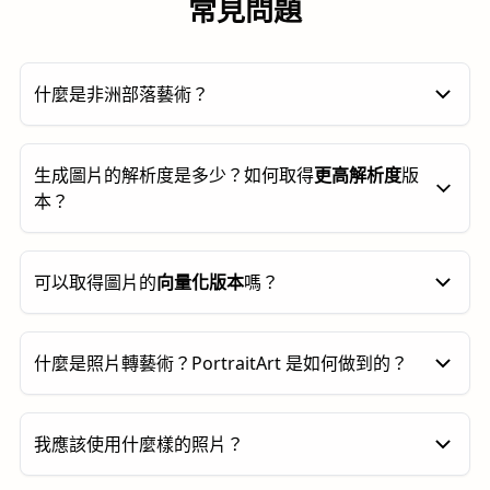
常見問題
什麼是非洲部落藝術？
非洲部落藝術是世界上最古老且多元化的藝術傳統之
生成圖片的解析度是多少？如何取得
更高解析度
版
一，涵蓋數百個獨特文化和地區，擁有廣泛的風格、材
本？
質與用途。這些作品——包括雕刻木製面具、具像雕
塑、儀式用具、紡織品以及身體裝飾——不僅僅是裝飾
品，而是深具功能性，於其社會中扮演著精神、儀式及
預設生成的圖片約為
100 萬像素
。您可以點擊
「2× 放
可以取得圖片的
向量化版本
嗎？
社群的角色。此風格通常具有大膽的幾何抽象特色、對
大」
按鈕，將解析度提升至
400 萬像素
。
重要特徵的誇張（例如放大頭部、眼睛或手部以傳達權
力或靈性意涵），並偏好對稱與重複。人形與動物形態
您也可以建立
向量化版本
。此功能最適合用於色塊簡
什麼是照片轉藝術？PortraitArt 是如何做到的？
經常被風格化，而非自然寫實，反映出對象徵意義的重
單、邊緣清晰的圖片。向量圖可以在不失真的情況下放
視超越外觀相似度。像木頭、象牙、青銅、黏土與珠子
大至非常高的解析度——只需點擊
「向量化」
按鈕即
等材質使用時充滿深思熟慮，每件作品的視覺語言常與
可。
照片轉藝術是將您的照片轉換為藝術作品的過程，在保
祖先、神祇、大自然或生命週期的特定信仰密切相關。
我應該使用什麼樣的照片？
留原始內容與構圖的同時，加入藝術風格的呈現，例如
此藝術深刻影響了20世紀西方的立體主義和表現主義等
水彩、插畫或線條畫等。與一般商店販售的印刷品不