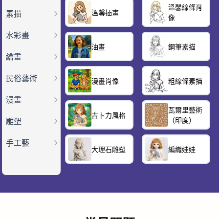
溫馨線條肖
溫馨插畫
素描
像
水彩畫
油畫
鋼筆素描
繪畫
民俗藝術
漫畫肖像
粗線條素描
漫畫
瓦爾里藝術
吉卜力風格
（印度）
雕塑
手工藝
大理石雕塑
編織娃娃