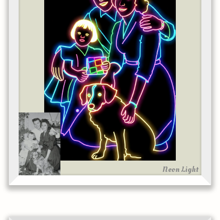
Neon Light