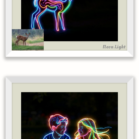
Neon Light