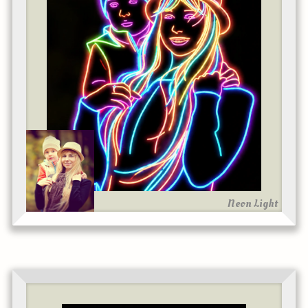
Neon Light