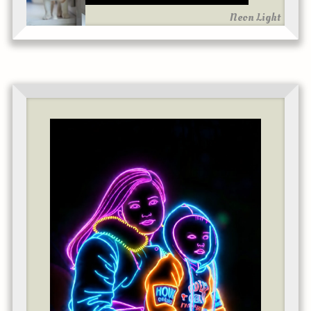
Neon Light