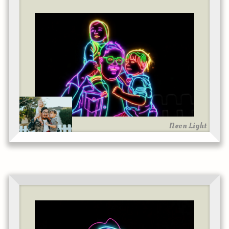
Neon Light