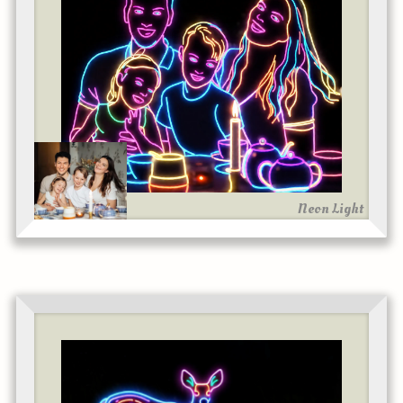
Neon Light