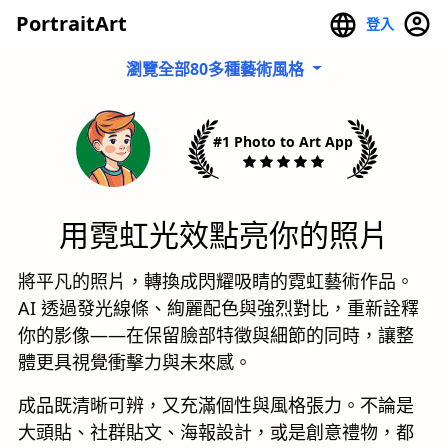
PortraitArt
登入
瀏覽全部80多種藝術風格
#1 Photo to Art App
用霓虹光效點亮你的照片
將平凡的照片，轉換成閃耀吸睛的霓虹藝術作品。
AI 透過發光線條、絢麗配色與強烈對比，重新詮釋
你的影像——在保留臉部特徵與細節的同時，讓整
體更具視覺衝擊力與未來感。
成品既清晰可辨，又充滿個性與風格張力。不論是
大頭貼、社群貼文、海報設計，或是創意禮物，都