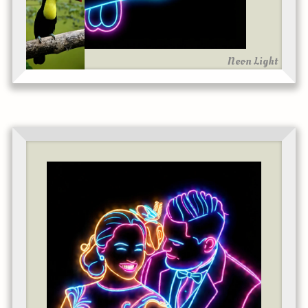
Neon Light