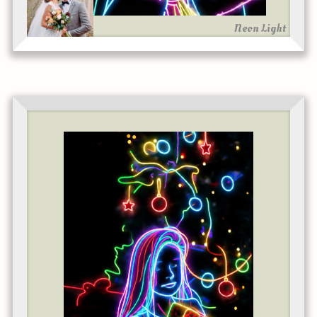
Neon Light