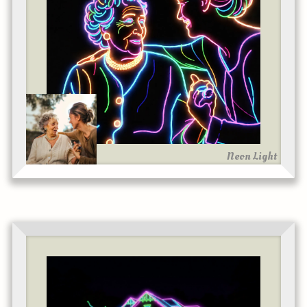
Neon Light