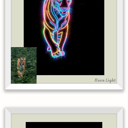
Neon Light