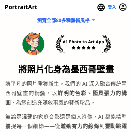
PortraitArt
登入
瀏覽全部80多種藝術風格
#1 Photo to Art App
將照片化身為墨西哥壁畫
讓平凡的照片重獲新生。我們的 AI 深入融合傳統墨
西哥壁畫的精髓，以
鮮明的色彩、極具張力的構
圖
，為您創造充滿敘事感的藝術珍品。
無論是溫馨的家庭合影還是個人肖像，AI 都能精準
捕捉每一個細節——從
遒勁有力的線條
到
靈動跳躍