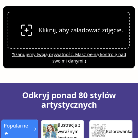
Kliknij, aby załadować zdjęcie.
(
Szanujemy twoją prywatność. Masz pełną kontrolę nad
swoimi danymi.
)
Odkryj ponad 80 stylów
artystycznych
Ilustracja z
Popularne
wyraźnym
Kolorowanka
🔥
konturem