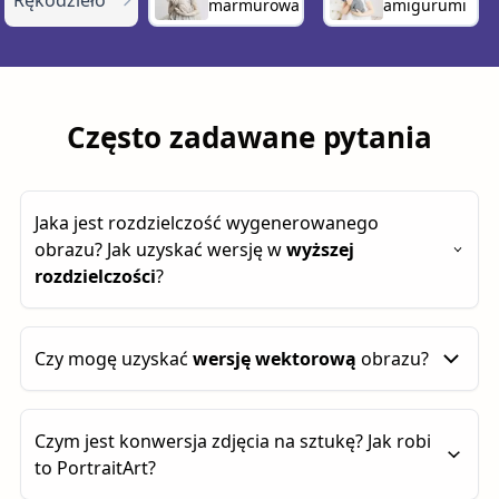
Rękodzieło
marmurowa
amigurumi
Często zadawane pytania
Jaka jest rozdzielczość wygenerowanego
obrazu? Jak uzyskać wersję w
wyższej
rozdzielczości
?
Domyślnie wygenerowane obrazy mają około
1
Czy mogę uzyskać
wersję wektorową
obrazu?
megapiksela
. Możesz zwiększyć rozdzielczość do
4 megapikseli
, klikając przycisk
„2× Upscale”
.
Możesz również stworzyć
wersję wektorową
.
Czym jest konwersja zdjęcia na sztukę? Jak robi
Najlepiej sprawdza się ona w przypadku obrazów z
to PortraitArt?
jednolitymi kolorami i wyraźnymi krawędziami.