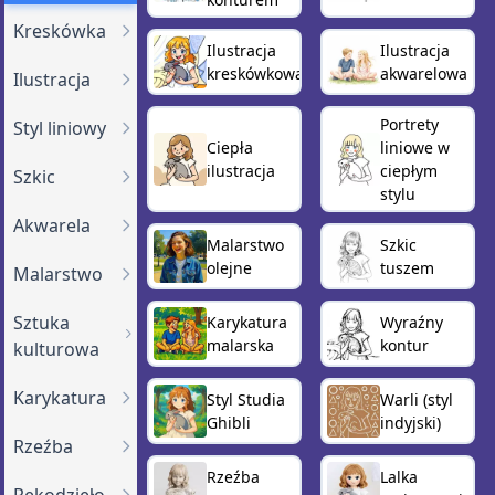
Kreskówka
Ilustracja
Ilustracja
kreskówkowa
akwarelowa
Ilustracja
Portrety
Styl liniowy
Ciepła
liniowe w
ilustracja
ciepłym
Szkic
stylu
Akwarela
Malarstwo
Szkic
olejne
tuszem
Malarstwo
Sztuka
Karykatura
Wyraźny
malarska
kontur
kulturowa
Karykatura
Styl Studia
Warli (styl
Ghibli
indyjski)
Rzeźba
Rzeźba
Lalka