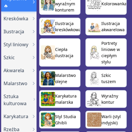
wyraźnym
Kolorowanka
🔥
konturem
Kreskówka
Ilustracja
Ilustracja
kreskówkowa
akwarelowa
Ilustracja
Portrety
Styl liniowy
Ciepła
liniowe w
ilustracja
ciepłym
Szkic
stylu
Akwarela
Malarstwo
Szkic
olejne
tuszem
Malarstwo
Sztuka
Karykatura
Wyraźny
malarska
kontur
kulturowa
Karykatura
Styl Studia
Warli (styl
Ghibli
indyjski)
Rzeźba