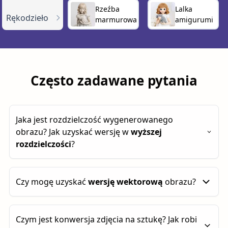
Rzeźba
Lalka
Rękodzieło
marmurowa
amigurumi
Często zadawane pytania
Jaka jest rozdzielczość wygenerowanego
obrazu? Jak uzyskać wersję w
wyższej
rozdzielczości
?
Domyślnie wygenerowane obrazy mają około
1
Czy mogę uzyskać
wersję wektorową
obrazu?
megapiksela
. Możesz zwiększyć rozdzielczość do
4 megapikseli
, klikając przycisk
„2× Upscale”
.
Możesz również stworzyć
wersję wektorową
.
Czym jest konwersja zdjęcia na sztukę? Jak robi
Najlepiej sprawdza się ona w przypadku obrazów z