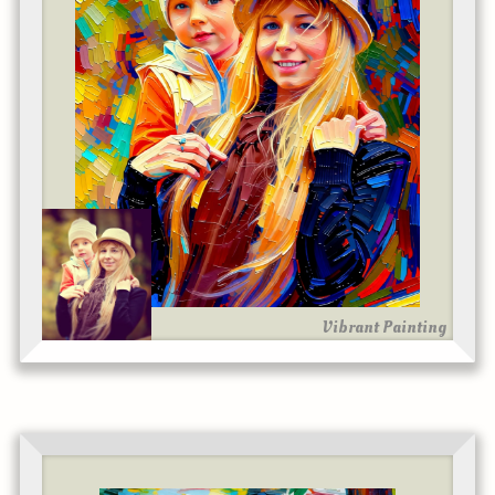
Vibrant Painting