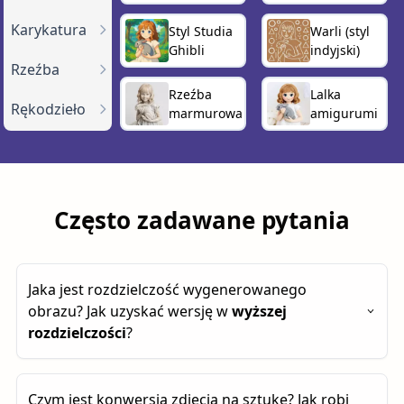
Karykatura
Styl Studia
Warli (styl
Ghibli
indyjski)
Rzeźba
Rzeźba
Lalka
Rękodzieło
marmurowa
amigurumi
Często zadawane pytania
Jaka jest rozdzielczość wygenerowanego
obrazu? Jak uzyskać wersję w
wyższej
rozdzielczości
?
Domyślnie wygenerowane obrazy mają około
1
Czym jest konwersja zdjęcia na sztukę? Jak robi