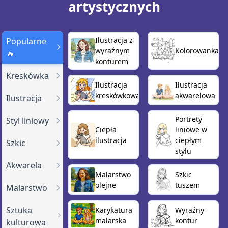
artystycznych
Ilustracja z
Popularne
wyraźnym
Kolorowanka
🔥
konturem
Kreskówka
Ilustracja
Ilustracja
kreskówkowa
akwarelowa
Ilustracja
Portrety
Styl liniowy
Ciepła
liniowe w
ilustracja
ciepłym
Szkic
stylu
Akwarela
Malarstwo
Szkic
olejne
tuszem
Malarstwo
Sztuka
Karykatura
Wyraźny
malarska
kontur
kulturowa