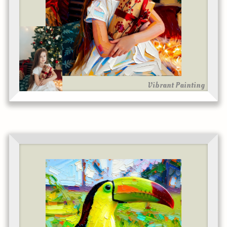
Vibrant Painting