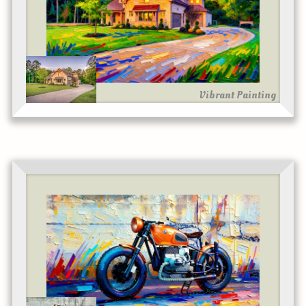
Vibrant Painting