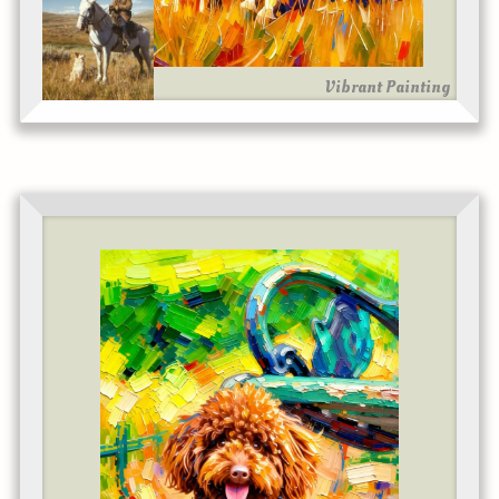
Vibrant Painting