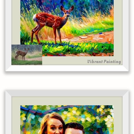
Vibrant Painting