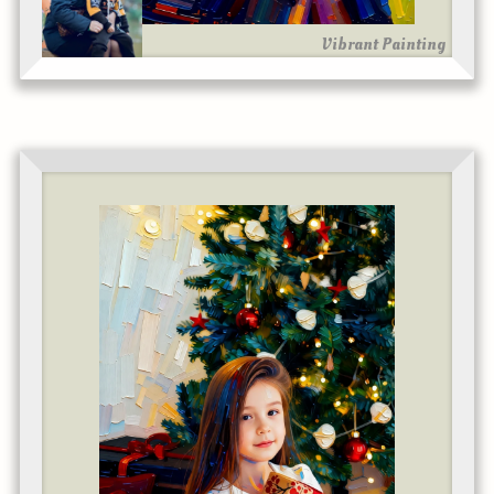
Vibrant Painting