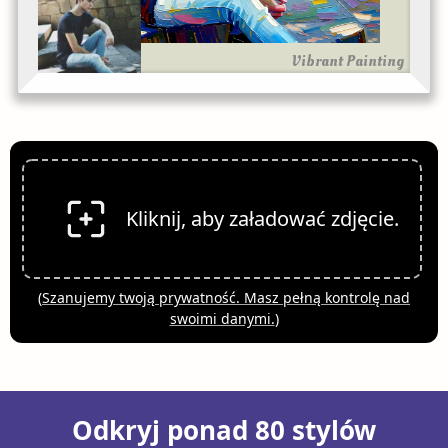
Vibrant Painting
Kliknij, aby załadować zdjęcie.
(
Szanujemy twoją prywatność. Masz pełną kontrolę nad
swoimi danymi.
)
Odkryj ponad 80 stylów