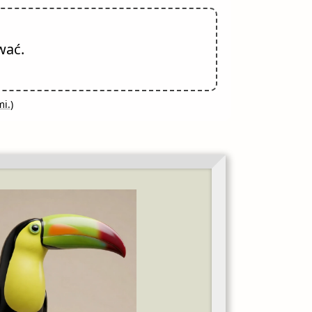
wać.
mi.
)