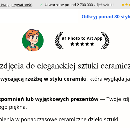
 twoją prywatność
.
Utworzone ponad 2 700 000 zdjęć sztuki.
Odkryj ponad 80 sty
#1 Photo to Art App
zdjęcia do eleganckiej sztuki ceramic
wycającą rzeźbę w stylu ceramiki
, która wygląda 
wspomnień lub wyjątkowych prezentów
— Twoje zdję
ego piękna.
mnienia w ponadczasowe ceramiczne dzieło sztuki.